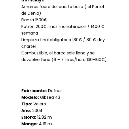
No incluye:
Amarres fuera del puerto base ( el Portet
de Dénia)
Fianza 1500€
Patrón 200€, más manutención / 1400 €
semana
Limpieza final obligatoria 180€ / 80 € day
charter
Combustible, el barco sale lleno y se
devuelve lleno (6 – 7 litros/hora 130-160€)
Fabricante:
Dufour
Modelo:
Gibsea 43
Tipo:
Velero
Año:
2004
Eslora:
12,82 m
Manga:
4,19 m