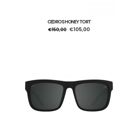
CEDROS HONEY TORT
€
105,00
€
150,00