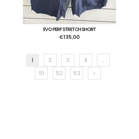
EVO PERF STRETCH SHORT
€
135,00
1
2
3
4
…
51
52
53