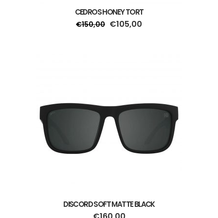
CEDROS HONEY TORT
€
105,00
€
150,00
DISCORD SOFT MATTE BLACK
€
160,00