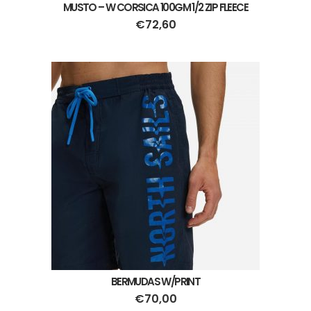
MUSTO – W CORSICA 100GM 1/2 ZIP FLEECE
€
72,60
BERMUDAS W/PRINT
€
70,00