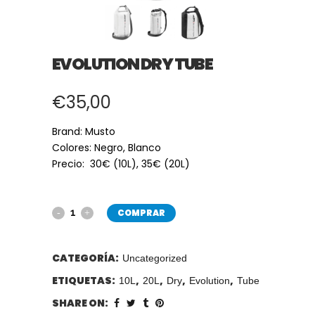
EVOLUTION DRY TUBE
€
35,00
Brand: Musto
Colores: Negro, Blanco
Precio: 30
€ (10L), 35€ (20L)
COMPRAR
CATEGORÍA:
Uncategorized
ETIQUETAS:
,
,
,
,
10L
20L
Dry
Evolution
Tube
SHARE ON: