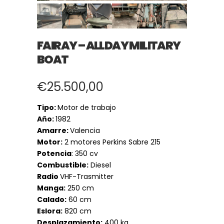
FAIRAY – ALLDAY MILITARY
BOAT
€
25.500,00
Tipo:
Motor de trabajo
Año:
1982
Amarre:
Valencia
Motor:
2 motores Perkins Sabre 215
Potencia
: 350 cv
Combustible:
Diesel
Radio
VHF-Trasmitter
Manga:
250 cm
Calado:
60 cm
Eslora:
820 cm
Desplazamiento:
400 kg