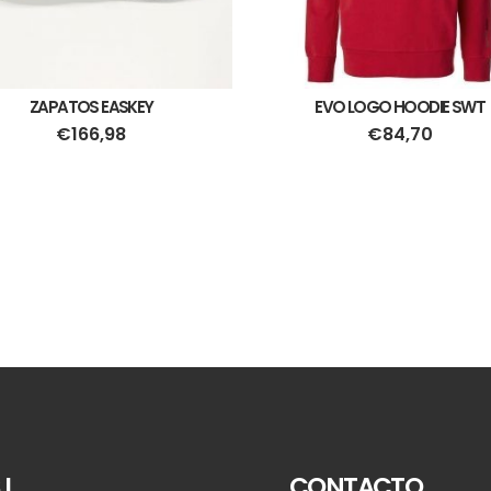
ZAPATOS EASKEY
EVO LOGO HOODIE SWT
€
166,98
€
84,70
L.
CONTACTO