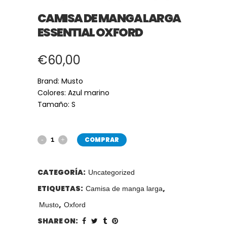
CAMISA DE MANGA LARGA
ESSENTIAL OXFORD
€
60,00
Brand: Musto
Colores: Azul marino
Tamaño: S
COMPRAR
CATEGORÍA:
Uncategorized
ETIQUETAS:
,
Camisa de manga larga
,
Musto
Oxford
SHARE ON: