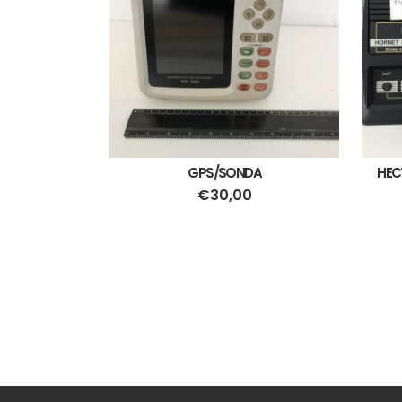
GPS/SONDA
HEC
€
30,00