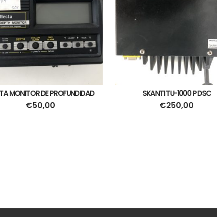
TA MONITOR DE PROFUNDIDAD
SKANTI TU-1000 P DSC
€
50,00
€
250,00