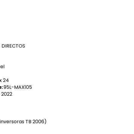
 DIRECTOS
el
x 24
e:
95L-MAX105
2022
inversoras TB 2006)