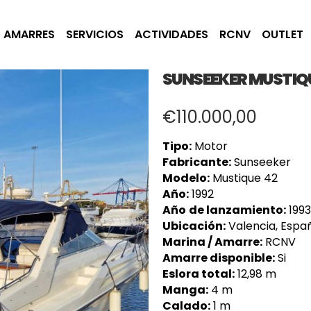
AMARRES
SERVICIOS
ACTIVIDADES
RCNV
OUTLET
SUNSEEKER MUSTIQ
€
110.000,00
Tipo:
Motor
Fabricante:
Sunseeker
Modelo:
Mustique 42
Año:
1992
Año
de lanzamiento:
1993
Ubicación:
Valencia, Espa
Marina / Amarre:
RCNV
Amarre disponible:
Si
Eslora total:
12,98 m
Manga:
4 m
Calado:
1 m