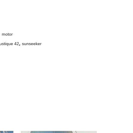
,
motor
,
ustique 42
sunseeker