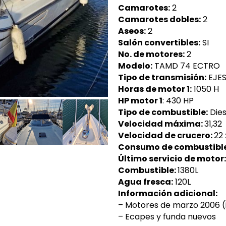
Camarotes:
2
Camarotes dobles:
2
Aseos:
2
Salón convertibles:
SI
No. de motores:
2
Modelo:
TAMD 74 ECTRO
Tipo de transmisión:
EJES
Horas de motor 1:
1050 H
HP motor 1
: 430 HP
Tipo de combustible:
Dies
Velocidad máxima:
31,32
Velocidad de crucero:
22 
Consumo de combustibl
Último servicio de motor:
Combustible:
1380L
Agua fresca:
120L
Información adicional:
– Motores de marzo 2006 (
– Ecapes y funda nuevos