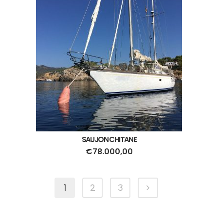
SAUJON CHITANE
€
78.000,00
1
2
3