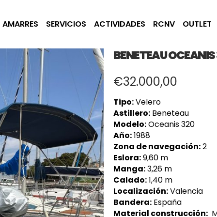
AMARRES
SERVICIOS
ACTIVIDADES
RCNV
OUTLET
BENETEAU OCEANIS 
€
32.000,00
Tipo:
Velero
Astillero:
Beneteau
Modelo:
Oceanis 320
Año:
1988
Zona de navegación:
2
Eslora:
9,60 m
Manga:
3,26 m
Calado:
1,40 m
Localización:
Valencia
Bandera:
España
Material construcción:
M