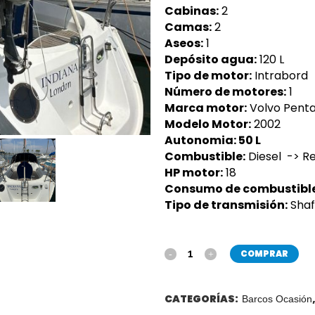
Cabinas:
2
Camas:
2
Aseos:
1
Depósito agua:
120 L
Tipo de motor:
Intrabord
Número de motores:
1
Marca motor:
Volvo Pent
Modelo Motor:
2002
Autonomia: 50 L
Combustible:
Diesel -> Ref
HP motor:
18
Consumo de combustibl
Tipo de transmisión:
Shaf
COMPRAR
CATEGORÍAS:
Barcos Ocasión