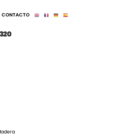
CONTACTO
320
adera