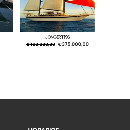
JONGERT 19S
€
375.000,00
€
400.000,00