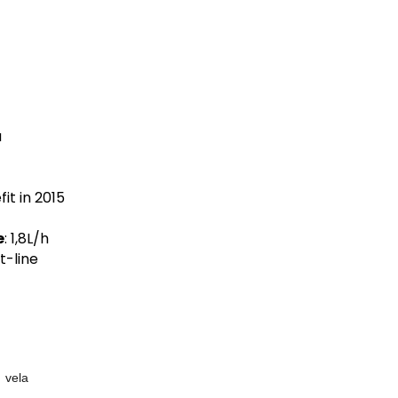
a
it in 2015
e
: 1,8L/h
t-line
,
vela