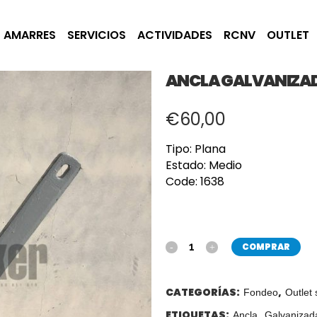
AMARRES
SERVICIOS
ACTIVIDADES
RCNV
OUTLET
ANCLA GALVANIZA
€
60,00
Tipo: Plana
Estado: Medio
Code: 1638
COMPRAR
CATEGORÍAS:
,
Fondeo
Outlet
ETIQUETAS:
,
Ancla
Galvanizad