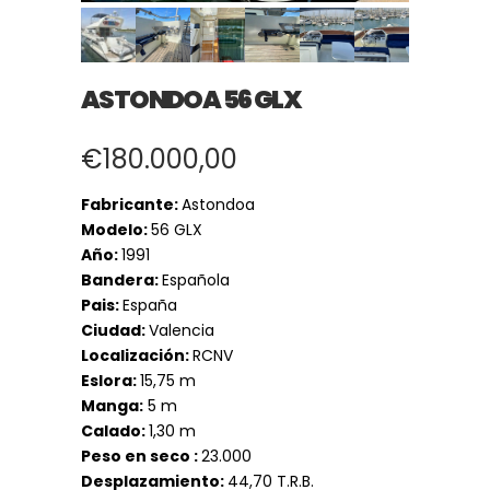
ASTONDOA 56 GLX
€
180.000,00
Fabricante:
Astondoa
Modelo:
56 GLX
Año:
1991
Bandera:
Española
Pais:
España
Ciudad:
Valencia
Localización:
RCNV
Eslora:
15,75 m
Manga:
5 m
Calado:
1,30 m
Peso en seco :
23.000
Desplazamiento:
44,70 T.R.B.