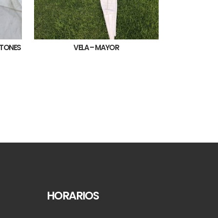
ETONES
VELA – MAYOR
HORARIOS