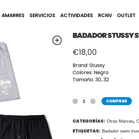
AMARRES
SERVICIOS
ACTIVIDADES
RCNV
OUTLET
BADADOR STUSSY S
€
18,00
Brand: Stussy
Colores: Negro
Tamaño: 30, 32
COMPRAR
CATEGORÍAS:
,
Otras Marcas
O
ETIQUETAS:
Badador swim trun