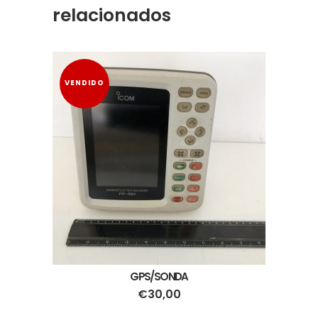
relacionados
VENDIDO
GPS/SONDA
€
30,00