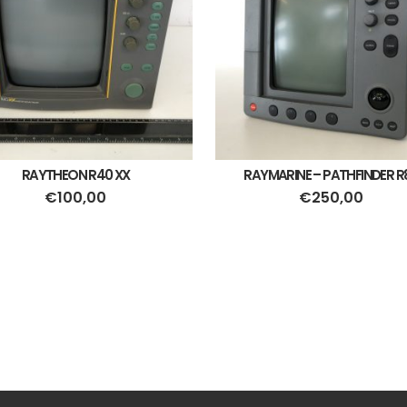
RAYTHEON R40 XX
RAYMARINE – PATHFINDER R
€
100,00
€
250,00