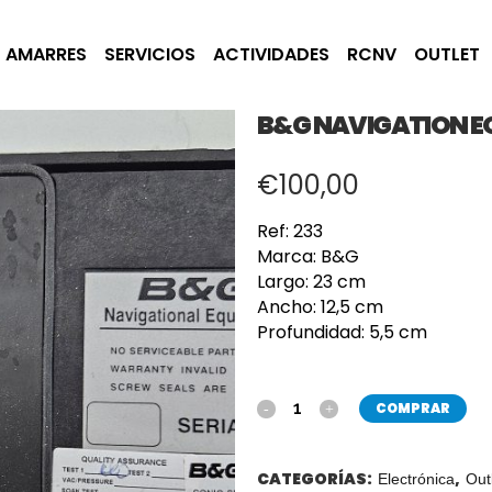
AMARRES
SERVICIOS
ACTIVIDADES
RCNV
OUTLET
B&G NAVIGATION E
€
100,00
Ref: 233
Marca: B&G
Largo: 23 cm
Ancho: 12,5 cm
Profundidad: 5,5 cm
COMPRAR
CATEGORÍAS:
,
Electrónica
Out