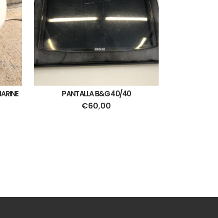
ARINE
PANTALLA B&G 40/40
€
60,00