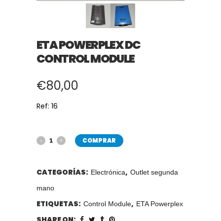
ETA POWERPLEX DC
CONTROL MODULE
€
80,00
Ref: 16
COMPRAR
CATEGORÍAS:
,
Electrónica
Outlet segunda
mano
ETIQUETAS:
,
Control Module
ETA Powerplex
SHARE ON: