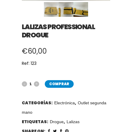
LALIZAS PROFESSIONAL
DROGUE
€
60,00
Ref: 123
COMPRAR
CATEGORÍAS:
,
Electrónica
Outlet segunda
mano
ETIQUETAS:
,
Drogue
Lalizas
SHARE ON: