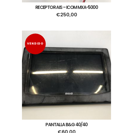
RECEPTOR AIS – ICOM MXA-5000
€
250,00
VENDIDO
PANTALLA B&G 40/40
€
60,00