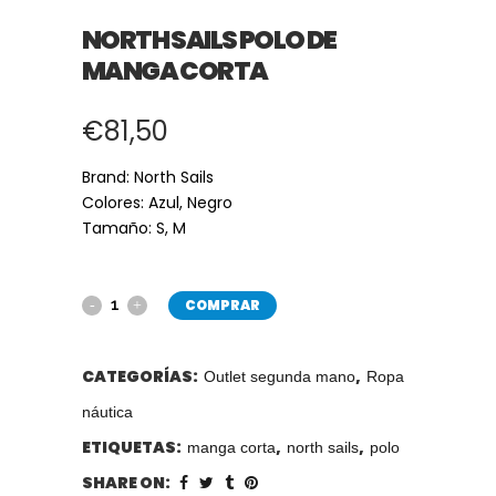
NORTH SAILS POLO DE
MANGA CORTA
€
81,50
Brand: North Sails
Colores: Azul, Negro
Tamaño: S, M
COMPRAR
CATEGORÍAS:
,
Outlet segunda mano
Ropa
náutica
ETIQUETAS:
,
,
manga corta
north sails
polo
SHARE ON: