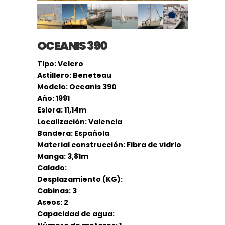
OCEANIS 390
Tipo: Velero
Astillero: Beneteau
Modelo: Oceanis 390
Año: 1991
Eslora: 11,14m
Localización: Valencia
Bandera: Española
Material construcción: Fibra de vidrio
Manga: 3,81m
Calado:
Desplazamiento (KG):
Cabinas: 3
Aseos: 2
Capacidad de agua: