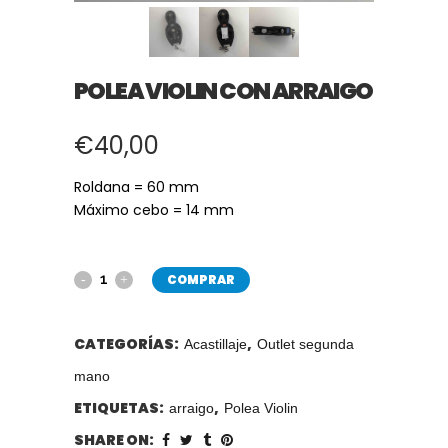
POLEA VIOLIN CON ARRAIGO
€
40,00
Roldana = 60 mm
Máximo cebo = 14 mm
COMPRAR
CATEGORÍAS:
,
Acastillaje
Outlet segunda
mano
ETIQUETAS:
,
arraigo
Polea Violin
SHARE ON: