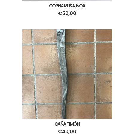
CORNAMUSA INOX
€
50,00
CAÑA TIMÓN
€
40,00