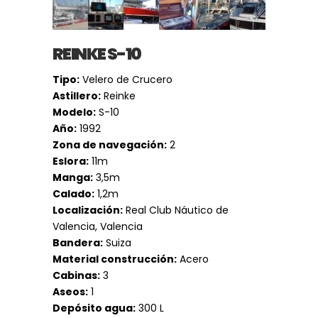
REINKE S-10
Tipo:
Velero de Crucero
Astillero:
Reinke
Modelo:
S-10
Año:
1992
Zona de navegación:
2
Eslora:
11m
Manga:
3,5m
Calado:
1,2m
Localización:
Real Club Náutico de
Valencia, Valencia
Bandera:
Suiza
Material construcción:
Acero
Cabinas:
3
Aseos:
1
Depósito agua:
300 L