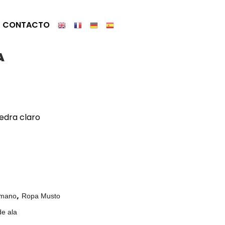
CONTACTO
A
iedra claro
,
 mano
Ropa Musto
e ala