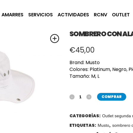
AMARRES
SERVICIOS
ACTIVIDADES
RCNV
OUTLET
SOMBRERO CON AL
€
45,00
Brand: Musto
Colores: Platinum, Negro, P
Tamaño:
M, L
COMPRAR
CATEGORÍAS:
Outlet segunda
ETIQUETAS:
,
Musto
sombrero d