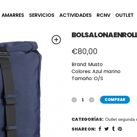
AMARRES
SERVICIOS
ACTIVIDADES
RCNV
OUTLET
BOLSA LONA ENROL
€
80,00
Brand: Musto
Colores: Azul marino
Tamaño: O/S
COMPRAR
CATEGORÍAS:
Outlet segunda
SHARE ON: