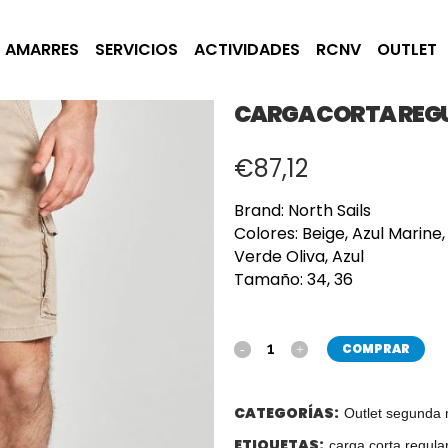
AMARRES
SERVICIOS
ACTIVIDADES
RCNV
OUTLET
CARGA CORTA REG
€
87,12
Brand: North Sails
Colores: Beige, Azul Marin
Verde Oliva, Azul
Tamaño:
34, 36
COMPRAR
CATEGORÍAS:
Outlet segunda
ETIQUETAS:
carga corta regula