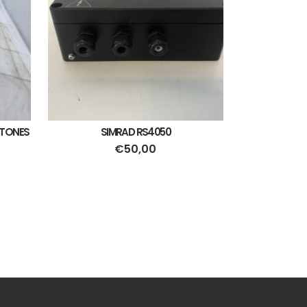
ETONES
SIMRAD RS4050
€
50,00