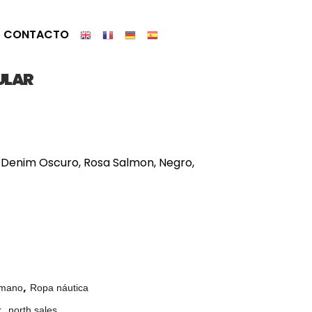
CONTACTO
ULAR
e, Denim Oscuro, Rosa Salmon, Negro,
,
 mano
Ropa náutica
,
r
north sales