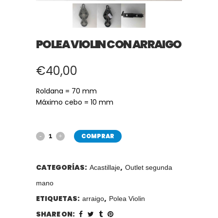
POLEA VIOLIN CON ARRAIGO
€
40,00
Roldana = 70 mm
Máximo cebo = 10 mm
COMPRAR
CATEGORÍAS:
,
Acastillaje
Outlet segunda
mano
ETIQUETAS:
,
arraigo
Polea Violin
SHARE ON: