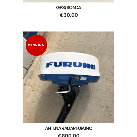
GPS/SONDA
€
30,00
VENDIDO
ANTENA RADAR FURUNO
€
800,00