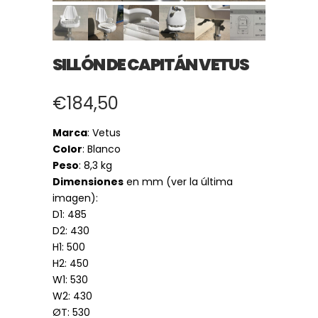
SILLÓN DE CAPITÁN VETUS
€
184,50
Marca
: Vetus
Color
: Blanco
Peso
: 8,3 kg
Dimensiones
en mm (ver la última
imagen):
D1: 485
D2: 430
H1: 500
H2: 450
W1: 530
W2: 430
ØT: 530