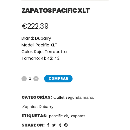
ZAPATOS PACIFIC XLT
€
222,39
Brand: Dubarry
Model: Pacific XLT
Color: R
ojo, Terracotta
Tamaño: 41; 42; 43;
COMPRAR
CATEGORÍAS:
,
Outlet segunda mano
Zapatos Dubarry
ETIQUETAS:
,
pascific xlt
zapatos
SHARE ON: