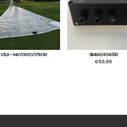
VELA – MAYOR ELVSTRON
SIMRAD RS4050
€
50,00