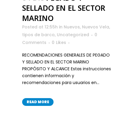
SELLADO EN EL SECTOR
MARINO
Posted at 12:55h
in
Nuevos
,
Nuevos Vela
,
tipos de barco
,
Uncategorized
0
Comments
0
Likes
RECOMENDACIONES GENERALES DE PEGADO
Y SELLADO EN EL SECTOR MARINO
PROPÓSITO Y ALCANCE Estas instrucciones
contienen información y
recomendaciones para usuarios en...
READ MORE