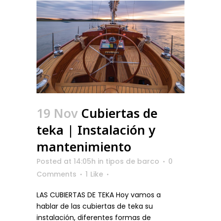
19 Nov
Cubiertas de
teka | Instalación y
mantenimiento
Posted at 14:05h
in
tipos de barco
0
Comments
1
Like
LAS CUBIERTAS DE TEKA Hoy vamos a
hablar de las cubiertas de teka su
instalación, diferentes formas de